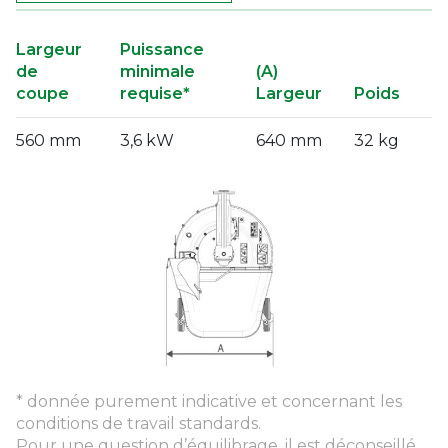
Largeur
Puissance
de
minimale
(A)
coupe
requise*
Largeur
Poids
560 mm
3,6 kW
640 mm
32 kg
* donnée purement indicative et concernant les
conditions de travail standards.
Pour une question d’équilibrage, il est déconseillé