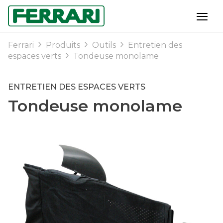
Ferrari
Produits
Outils
Entretien des
espaces verts
Tondeuse monolame
ENTRETIEN DES ESPACES VERTS
Tondeuse monolame