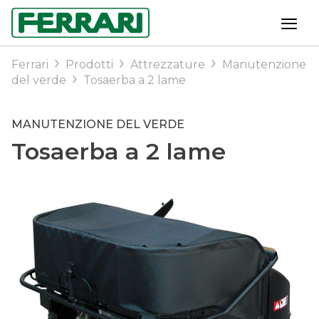
Ferrari
Prodotti
Attrezzature
Manutenzione
del verde
Tosaerba a 2 lame
MANUTENZIONE DEL VERDE
Tosaerba a 2 lame