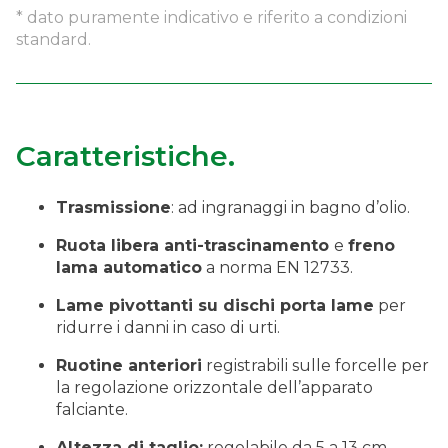
* dato puramente indicativo e riferito a condizioni
standard.
Caratteristiche.
Trasmissione
: ad ingranaggi in bagno d’olio.
Ruota libera anti-trascinamento
e
freno
lama automatico
a norma EN 12733.
Lame pivottanti su dischi porta lame
per
ridurre i danni in caso di urti.
Ruotine anteriori
registrabili sulle forcelle per
la regolazione orizzontale dell’apparato
falciante.
Altezza di taglio:
regolabile da 5 a 13 cm